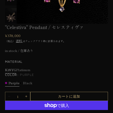
ー
で
メ
デ
ィ
ア
"Celestiva" Pendant / セレスティヴァ
1
を
通
¥378,000
開
常
送料
く
（税込）
はチェックアウト時に計算されます。
価
格
in stock / 在庫あり
MATERIAL
K18YG
Platinum
バ
バ
COLOR:
PURPLE
リ
リ
Purple
Black
エ
エ
Purple
Black
ー
ー
数
シ
シ
カートに追加
&quot;Celestiva&quot;
&quot;Celestiva&quot;
量
ョ
ョ
Pendant
Pendant
/
/
ン
ン
セ
セ
は
は
レ
レ