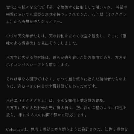
ス
ス
売
売
古代から様々な文化で「星」を象徴する図形として用いられ、 神話や
テ
テ
り
り
宗教においても重要な意味を持つとされてきた、八芒星（オクタグラ
ィ
ィ
切
切
ヴ
ヴ
ム）から着想を得たジュエリー。
ァ
ァ
れ
れ
の
の
ま
ま
中世の天文学者たちは、天の調和を求めて夜空を観測し、そこに「意
数
数
た
た
量
量
味のある構造美」を見出そうとしました。
を
を
は
は
減
増
利
利
ら
や
八方向に広がる放射線は、彼らが辿り着いた知の象徴であり、方角を
す
す
用
用
示すコンパスローズとも重なります。
不
不
可
可
それは単なる図形ではなく、かつて星を頼りに進んだ航海者たちのよ
うに、進むべき方向を示す羅針盤でもあったのです。
八芒星（オクタグラム）は、そんな知性と美意識の結晶。
八方向に広がる放射光の先に宿る石は、空に浮かぶ星のように個性を
放ち、 手にする人の内面と静かに呼応します。
Celestivaは、思考と感覚に寄り添うように設計された、知性と感性を