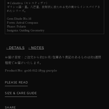
＊Celestiva（セレスティヴァ）
ギリシャ語・星。八芒星、放射状に放たれる光の美からインスパイアさ
れたシリーズ。
Gem Etude No.16
Form: Astral Compass
Phase: Polaris
Insignia: Guiding Geometry
- DETAILS
- NOTES
お届け目安：ご注文から約2か月/在庫あり表記のあるものは約1週間
程度でお届けいたします。
SKU:
Product No: ge16-012-18yg-purple
PLEASE READ
SIZE & CARE GUIDE
SHARE