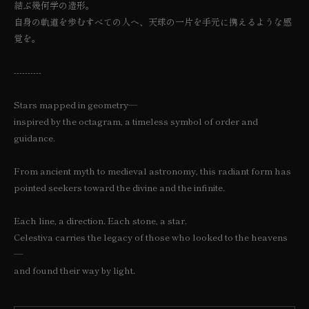
結ぶ幾何学の造形。
自身の軌道を歩むすべての人へ、天球の一片を手元に携えるような感
覚を。
----------
Stars mapped in geometry—
inspired by the octagram, a timeless symbol of order and
guidance.
From ancient myth to medieval astronomy, this radiant form has
pointed seekers toward the divine and the infinite.
Each line, a direction. Each stone, a star.
Celestiva carries the legacy of those who looked to the heavens
—
and found their way by light.