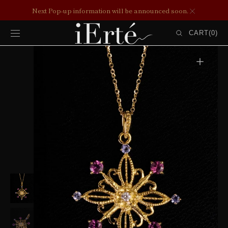
コンテンツ
Next Pop-up information will be announced soon.
にスキップ
カ
ー
CART
(0)
ト
0
ITEMS
ギ
ャ
ラ
リ
ー
ビ
ュ