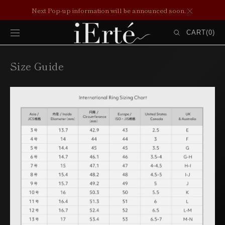
コンテンツ
Next Pop-up information will be announced soon.
にスキップ
カ
ー
CART
(0)
ト
0
ITEMS
Size Guide