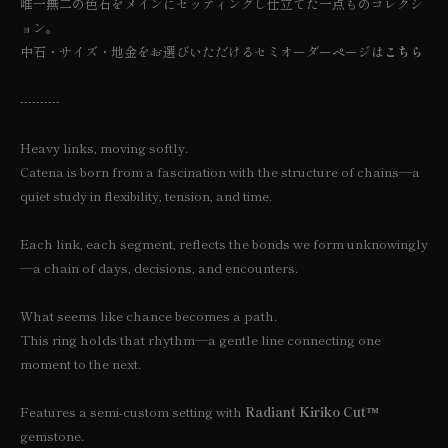
唯一無二の色石をメインにセッティングし仕立てた一点ものコレクシ
ョン。
中石・サイズ・地金をお選びいただけるセミオーダーページは
こちら
----------
Heavy links, moving softly.
Catena is born from a fascination with the structure of chains—a
quiet study in flexibility, tension, and time.
Each link, each segment, reflects the bonds we form unknowingly
—a chain of days, decisions, and encounters.
What seems like chance becomes a path.
This ring holds that rhythm—a gentle line connecting one
moment to the next.
Features a semi-custom setting with
Radiant Kiriko Cut™
gemstone.