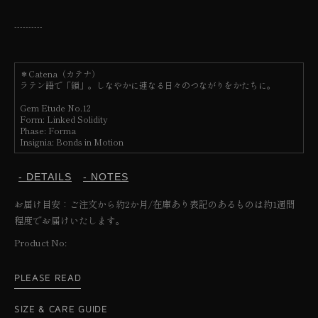
----------
＊Catena（カテナ）
ラテン語で「鎖」。しなやかに連なる日々のつながりをかたちに。
Gem Etude No.12
Form: Linked Solidity
Phase: Forma
Insignia: Bonds in Motion
- DETAILS
- NOTES
お届け目安：ご注文から約2か月/在庫あり表記のあるものは約1週間
程度でお届けいたします。
SKU:
Product No:
PLEASE READ
SIZE & CARE GUIDE