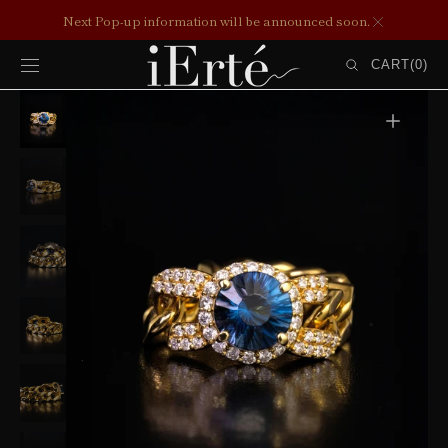
コンテンツ
Next Pop-up information will be announced soon.
にスキップ
カ
ー
CART
(0)
ト
0
ITEMS
ギ
ャ
ラ
リ
ー
ビ
ュ