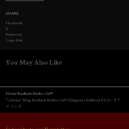
SHARE
Facebook
X
Pinterest
Copy link
You May Also Like
Home
Radiant Kiriko Cut®︎
"Catena" Ring Radiant Kiriko Cut®︎ [Singular Edition] #11.5 / カテ
ナ リング