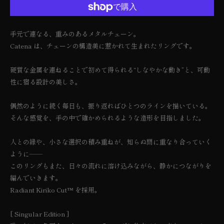
ン
London
Radiant
Radiant
は
Blue
Kiriko
Kiriko
Cut®︎
Cut®︎
売
Topaz
[Singular
[Singular
手元で連なる、重みのあるメタルチェーン。
Edition]
Edition]
り
#11.5
#11.5
#11.5
Catena は、チェーンの構造美に惹かれて生まれたリングです。
切
/
/
カ
カ
れ
テ
テ
硬質な金属を連ねることで初めて得られる“しなやかな動き”と、可動
ま
ナ
ナ
性に宿る設計の美しさ。
リ
リ
た
ン
ン
は
グ
グ
利
偶然のように続く毎日も、振り返ればひとつのラインを描いている。
の
の
数
数
用
そんな感覚を、手の中で確かめられるような造形を目指しました。
量
量
不
を
を
可
減
増
人との縁や、小さな選択の積み重ねが、知らぬ間に重なり合っていく
ら
や
ように——
す
す
このリングもまた、日々の流れに溶け込みながら、静かにつながりを
編んでいきます。
Radiant Kiriko Cut™︎ を採用。
[ Singular Edition ]