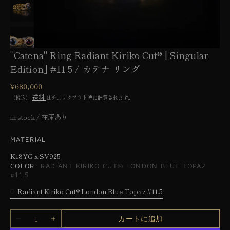
ー
で
メ
デ
ィ
ア
"Catena" Ring Radiant Kiriko Cut®︎ [Singular
1
を
Edition] #11.5 / カテナ リング
開
く
通
¥680,000
常
送料
（税込）
はチェックアウト時に計算されます。
価
格
in stock / 在庫あり
MATERIAL
K18YG x SV925
バ
COLOR:
RADIANT KIRIKO CUT®︎ LONDON BLUE TOPAZ
リ
#11.5
エ
Radiant Kiriko Cut®︎ London Blue Topaz #11.5
ー
Radiant
シ
Kiriko
数
カートに追加
ョ
Cut®︎
&quot;Catena&quot;
&quot;Catena&quot;
量
Ring
Ring