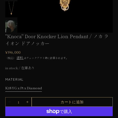
ー
で
メ
デ
ィ
ア
1
"Knoca" Door Knocker Lion Pendant / ノカ ラ
を
開
イオン ドアノッカー
く
通
¥196,000
常
送料
（税込）
はチェックアウト時に計算されます。
価
格
in stock / 在庫あり
MATERIAL
K18YG x Pt x Diamond
バ
リ
数
カートに追加
エ
&quot;Knoca&quot;
&quot;Knoca&quot;
量
Door
Door
ー
Knocker
Knocker
シ
Lion
Lion