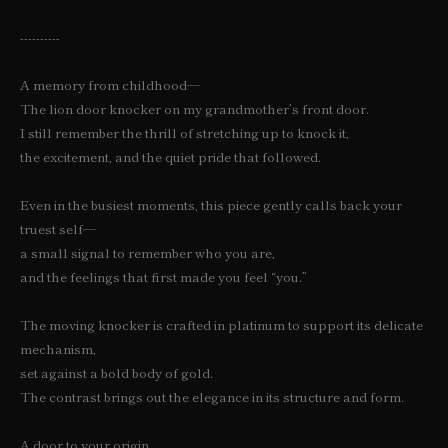
----------
A memory from childhood—
The lion door knocker on my grandmother’s front door.
I still remember the thrill of stretching up to knock it,
the excitement, and the quiet pride that followed.
Even in the busiest moments, this piece gently calls back your
truest self—
a small signal to remember who you are,
and the feelings that first made you feel “you.”
The moving knocker is crafted in platinum to support its delicate
mechanism,
set against a bold body of gold.
The contrast brings out the elegance in its structure and form.
A door to your origin.