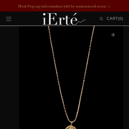
コンテンツ
Next Pop-up information will be announced soon.
にスキップ
カ
ー
CART
(0)
ト
0
ITEMS
ギ
ャ
ラ
リ
ー
ビ
ュ