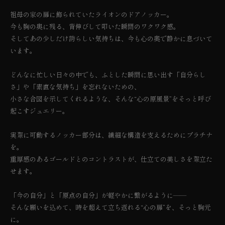
Pendant
Pendant
ョ
/
/
祖母の家の扉に飾られていたライオンのドアノッカー。
ノ
ノ
ン
カ
カ
今も胸の奥に残る、背伸びして叩いた瞬間のワクワク感。
は
ラ
ラ
そしてあの少しだけ誇らしい気持ちは、今も心の奥で静かに息づいて
売
イ
イ
オ
オ
います。
り
ン
ン
切
ド
ド
どんなに忙しい日々の中でも、ふとした瞬間に思い出す「自分らし
れ
ア
ア
ノ
ノ
ま
さ」や「素直な気持ち」を忘れないための、
ッ
ッ
た
小さな合図を示してくれるような、そんな“心の原風景”をそっと呼び
カ
カ
は
ー
ー
起こすジュエリー。
の
の
利
数
数
用
実際に可動するノッカー部分は、繊細な構造を支えるためにプラチナ
量
量
不
を
を
を。
減
増
可
重厚感のあるゴールドとのコントラストが、仕立ての美しさを際立た
ら
や
す
す
せます。
「今の自分」と「原点の自分」が軽やかに繋がるように——
そんな願いを込めて、時を超えて立ち返れる“心の扉”を、そっと胸元
に。