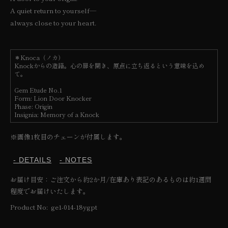
A quiet return to yourself—
always close to your heart.
＊Knoca（ノカ）
Knockからの造語。心の扉を開き、原点に立ち返るという意味を込め
て。
Gem Etude No.1
Form: Lion Door Knocker
Phase: Origin
Insignia: Memory of a Knock
※画像1枚目のチェーンが付属します。
- DETAILS
- NOTES
お届け目安：ご注文から約2か月/在庫あり表記のあるものは約1週間
程度でお届けいたします。
SKU:
Product No: ge1-014-18ygpt